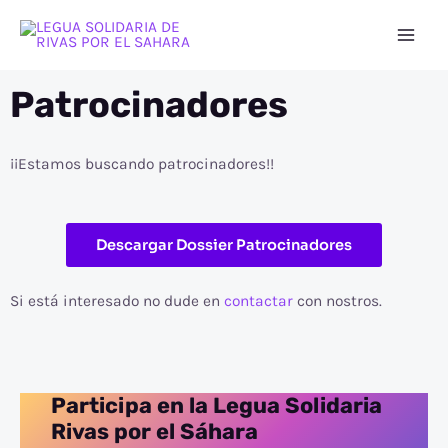
Ir
Mai
al
Men
contenido
Patrocinadores
¡¡Estamos buscando patrocinadores!!
Descargar Dossier Patrocinadores
Si está interesado no dude en
contactar
con nostros.
Participa en la Legua Solidaria
Rivas por el Sáhara