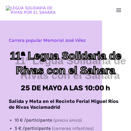
Ir
Mai
al
Men
contenido
Carrera popular Memorial José Vélez
11ª Legua Solidaria de
Rivas con el Sahara
25 DE MAYO A LAS 10:00 h
Salida y Meta en el Recinto Ferial Miguel Ríos
de Rivas Vaciamadrid
10 € /participante
(precio único)
5 € /participante
(carreras infantiles)