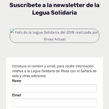
c
s
Suscríbete a la newsletter de la
Legua Solidaria
e
t
b
a
o
g
o
r
k
a
m